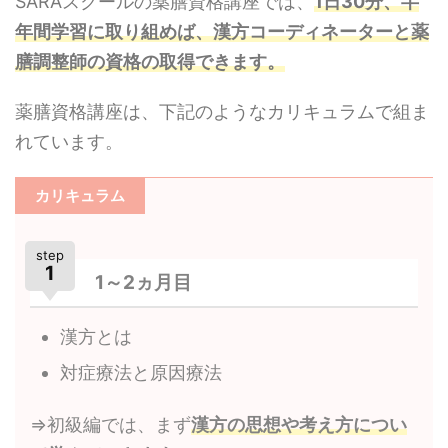
SARAスクールの薬膳資格講座では、
1日30分、半
年間学習に取り組めば、漢方コーディネーターと薬
膳調整師の資格の取得できます。
薬膳資格講座は、下記のようなカリキュラムで組ま
れています。
カリキュラム
step
1
1～2ヵ月目
漢方とは
対症療法と原因療法
⇒初級編では、まず
漢方の思想や考え方につい