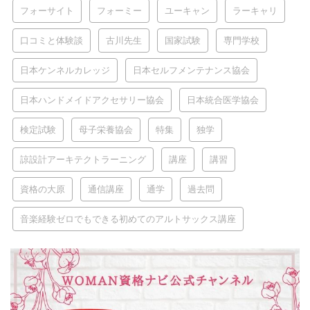
フォーサイト
フォーミー
ユーキャン
ラーキャリ
口コミと体験談
古川先生
国家試験
専門学校
日本ケンネルカレッジ
日本セルフメンテナンス協会
日本ハンドメイドアクセサリー協会
日本統合医学協会
検定試験
母子栄養協会
特集
独学
諒設計アーキテクトラーニング
講座
講習
資格の大原
通信講座
通学
過去問
音楽経験ゼロでもできる初めてのアルトサックス講座