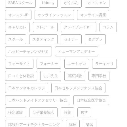
SARAスクール
Udemy
がくぶん
オトキャン
オンスク.JP
オンラインレッスン
オンライン講座
キャリカレ
クレアール
クレイプレイヤー
コラム
スクール
スタディング
セミナー
タクプラ
ハッピーチャレンジゼミ
ヒューマンアカデミー
フォーサイト
フォーミー
ユーキャン
ラーキャリ
口コミと体験談
古川先生
国家試験
専門学校
日本ケンネルカレッジ
日本セルフメンテナンス協会
日本ハンドメイドアクセサリー協会
日本統合医学協会
検定試験
母子栄養協会
特集
独学
諒設計アーキテクトラーニング
講座
講習