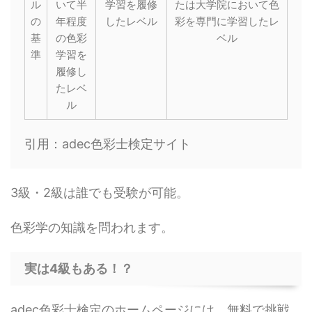
ル
いて半
学習を履修
たは大学院において色
の
年程度
したレベル
彩を専門に学習したレ
基
の色彩
ベル
準
学習を
履修し
たレベ
ル
引用：adec色彩士検定サイト
3級・2級は誰でも受験が可能。
色彩学の知識を問われます。
実は4級もある！？
adec色彩士検定のホームページには、無料で挑戦