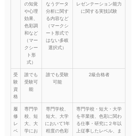
の知覚
なうデータ
レゼンテーション能力
や心理
分析に関す
に関する実技試験
効果、
る内容など
色彩調
（マークシ
和など
ート形式で
（マー
はない多岐
クシー
選択式）
ト形
式）
受
誰でも
誰でも受験
2級合格者
験
受験可
可能
資
能
格
履
専門学
専門学校、
専門学校・短大・大学
修
校、短
短大、大学
を卒業後、色彩に関わ
レ
大、大
において1年
る仕事・研究に２年以
ベ
学にお
程度の色彩
上従事したレベル、ま