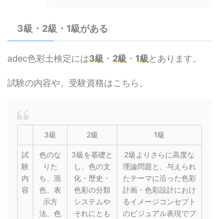
3級・2級・1級がある
adec色彩士検定には
3級
・
2級
・
1級
とあります。
試験の内容や、受験資格はこちら。
3級
2級
1級
試
色のな
3級を基礎と
2級よりさらに高度な
験
りた
し、色の文
理論問題と、与えられ
内
ち、混
化・歴史・
たテーマに沿った色彩
容
色、表
色彩の分類
計画・色彩設計におけ
示方
システムや
るイメージコンセプト
法、色
それにとも
のビジュアル表現でプ