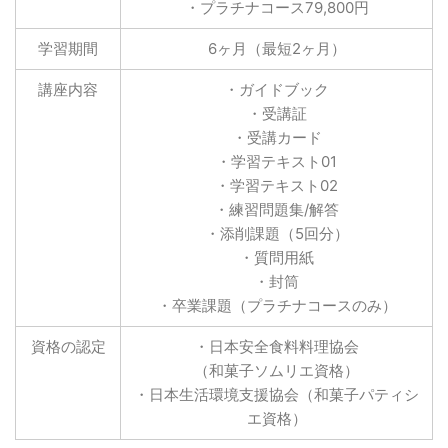
・プラチナコース79,800円
学習期間
6ヶ月（最短2ヶ月）
講座内容
・ガイドブック
・受講証
・受講カード
・学習テキスト01
・学習テキスト02
・練習問題集/解答
・添削課題（5回分）
・質問用紙
・封筒
・卒業課題（プラチナコースのみ）
資格の認定
・日本安全食料料理協会
（和菓子ソムリエ資格）
・日本生活環境支援協会（和菓子パティシ
エ資格）