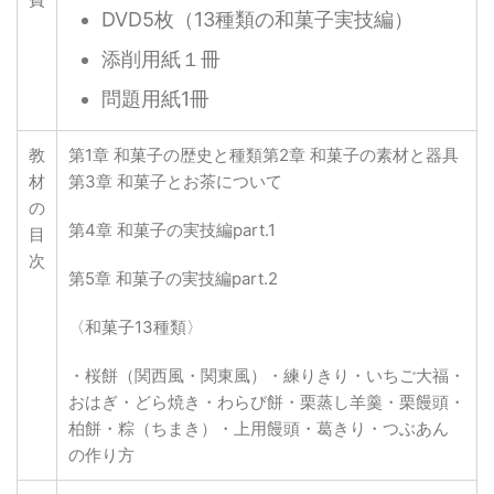
DVD5枚（13種類の和菓子実技編）
添削用紙１冊
問題用紙1冊
教
第1章 和菓子の歴史と種類第2章 和菓子の素材と器具
材
第3章 和菓子とお茶について
の
第4章 和菓子の実技編part.1
目
次
第5章 和菓子の実技編part.2
〈和菓子13種類〉
・桜餅（関西風・関東風）・練りきり・いちご大福・
おはぎ・どら焼き・わらび餅・栗蒸し羊羹・栗饅頭・
柏餅・粽（ちまき）・上用饅頭・葛きり・つぶあん
の作り方