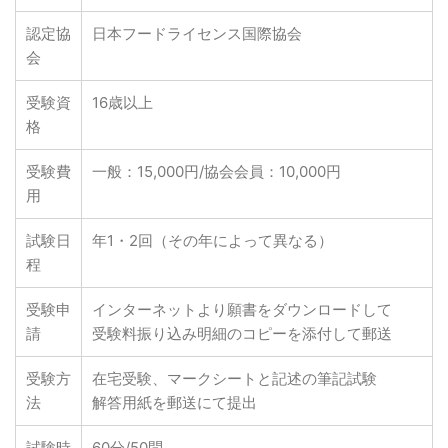
認定協
日本フードライセンス国際協会
会
受験資
16歳以上
格
受験費
一般：15,000円/協会会員：10,000円
用
試験日
年1・2回（その年によって異なる）
程
受験申
インターネットより願書をダウンロードして
請
受験料振り込み明細のコピーを添付して郵送
受験方
在宅受験、マークシートと記述の筆記試験
法
解答用紙を郵送にて提出
試験時
60分/50問