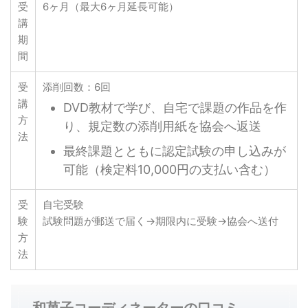
受
6ヶ月（最大6ヶ月延長可能）
講
期
間
受
添削回数：6回
講
DVD教材で学び、自宅で課題の作品を作
方
り、規定数の添削用紙を協会へ返送
法
最終課題とともに認定試験の申し込みが
可能（検定料10,000円の支払い含む）
受
自宅受験
験
試験問題が郵送で届く→期限内に受験→協会へ送付
方
法
和菓子コーディネーターの口コミ