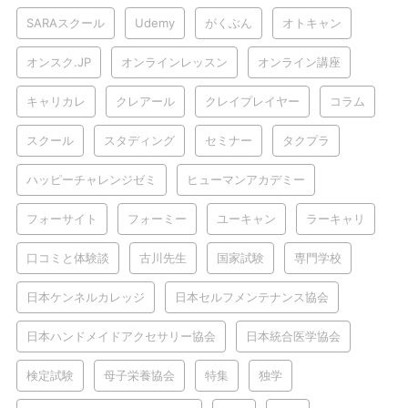
SARAスクール
Udemy
がくぶん
オトキャン
オンスク.JP
オンラインレッスン
オンライン講座
キャリカレ
クレアール
クレイプレイヤー
コラム
スクール
スタディング
セミナー
タクプラ
ハッピーチャレンジゼミ
ヒューマンアカデミー
フォーサイト
フォーミー
ユーキャン
ラーキャリ
口コミと体験談
古川先生
国家試験
専門学校
日本ケンネルカレッジ
日本セルフメンテナンス協会
日本ハンドメイドアクセサリー協会
日本統合医学協会
検定試験
母子栄養協会
特集
独学