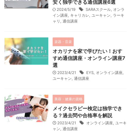
安く独学できる通信講座6選
2024/5/19
SARAスクール
,
オンラ
イン講座
,
キャリカレ
,
ユーキャン
,
ラーキ
ャリ
,
通信講座
楽器・音楽
オカリナを家で学びたい！おす
すめ通信講座・オンライン講座7
選
2023/4/21
EYS
,
オンライン講座
,
ユーキャン
,
通信講座
美容・健康の資格
メイクセラピー検定は独学でき
る？過去問や合格率を解説
2023/4/21
オンライン講座
,
ユーキ
ャン
,
通信講座