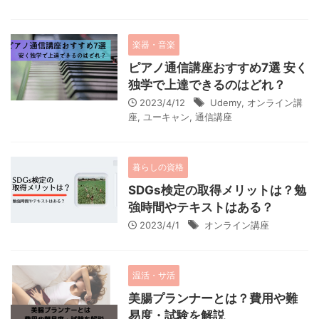
楽器・音楽
ピアノ通信講座おすすめ7選 安く
独学で上達できるのはどれ？
2023/4/12
Udemy
,
オンライン講
座
,
ユーキャン
,
通信講座
暮らしの資格
SDGs検定の取得メリットは？勉
強時間やテキストはある？
2023/4/1
オンライン講座
温活・サ活
美腸プランナーとは？費用や難
易度・試験を解説