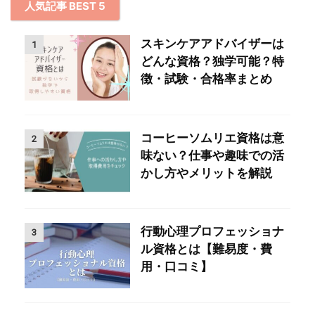
人気記事 BEST 5
スキンケアアドバイザーは
1
どんな資格？独学可能？特
徴・試験・合格率まとめ
コーヒーソムリエ資格は意
2
味ない？仕事や趣味での活
かし方やメリットを解説
行動心理プロフェッショナ
3
ル資格とは【難易度・費
用・口コミ】