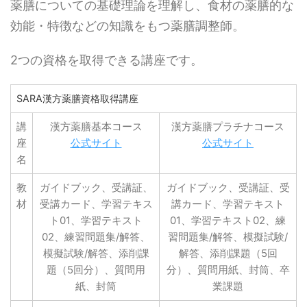
薬膳についての基礎理論を理解し、食材の薬膳的な
効能・特徴などの知識をもつ薬膳調整師。
2つの資格を取得できる講座です。
SARA漢方薬膳資格取得講座
講
漢方薬膳基本コース
漢方薬膳プラチナコース
座
公式サイト
公式サイト
名
教
ガイドブック、受講証、
ガイドブック、受講証、受
材
受講カード、学習テキス
講カード、学習テキスト
ト01、学習テキスト
01、学習テキスト02、練
02、練習問題集/解答、
習問題集/解答、模擬試験/
模擬試験/解答、添削課
解答、添削課題（5回
題（5回分）、質問用
分）、質問用紙、封筒、卒
紙、封筒
業課題