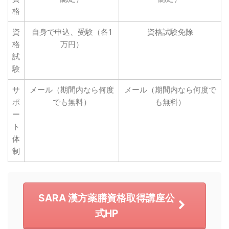
格
資
自身で申込、受験（各1
資格試験免除
格
万円）
試
験
サ
メール（期間内なら何度
メール（期間内なら何度で
ポ
でも無料）
も無料）
ー
ト
体
制
SARA 漢方薬膳資格取得講座公
式HP