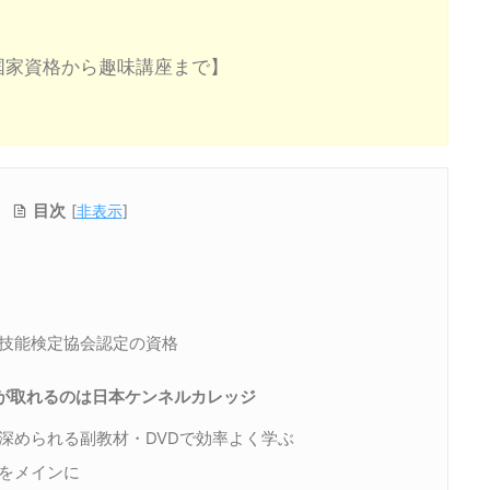
国家資格から趣味講座まで】
目次
[
非表示
]
技能検定協会認定の資格
格が取れるのは日本ケンネルカレッジ
深められる副教材・DVDで効率よく学ぶ
をメインに