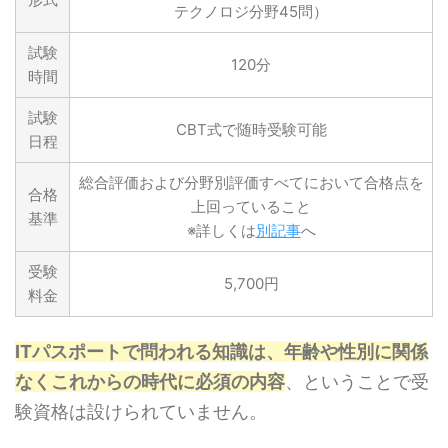
テクノロジ分野45問）
試験
120分
時間
試験
CBT式で随時受験可能
日程
総合評価および分野別評価すべてにおいて合格点を
合格
上回っていること
基準
※詳しくは
別記事
へ
受験
5,700円
料金
ITパスポートで問われる知識は、年齢や性別に関係
なくこれからの時代に必須の内容
、ということで受
験資格は設けられていません。