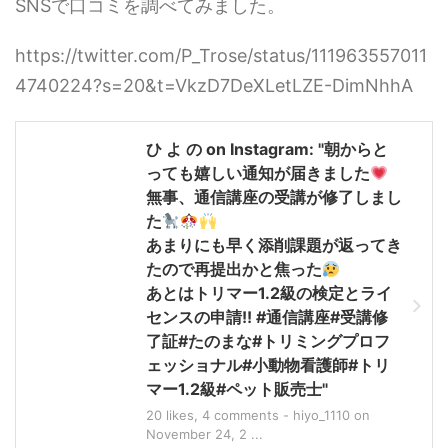
SNSで口コミを調べてみました。
https://twitter.com/P_Trose/status/111963557011
4740224?s=20&t=VkzD7DeXLetLZE-DimNhhA
ひ よ の on Instagram: "朝からと
っても嬉しい通知が届きました
無事、通信講座の受講が修了しまし
た
あまりにも早く添削課題が返ってき
たので再提出かと焦った
あとはトリマー1.2級の検定とライ
センスの申請!! #通信講座#受講修
了証#たのまな#トリミングプロフ
ェッショナル#小動物看護師#トリ
マー1.2級#ペット販売士"
20 likes, 4 comments - hiyo_1110 on
November 24, 2 ...