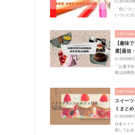
2024/3/
「色につい
いついたのが
お菓子の資格
【趣味で
選|通信
2025/6/
「お菓子作
格は結構色々
お菓子の資格
スイーツ
ミまとめ
2025/6/
日本スイー
得しておきた