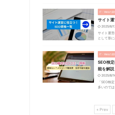
IT・Webの資
サイト運
2025/6/
サイト運営
として形に残
IT・Webの資
SEO検
能を解説
2025/8/
「SEO検
多いのではな
« Prev