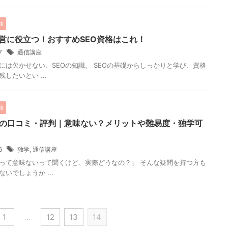
格
営に役立つ！おすすめSEO資格はこれ！
17
通信講座
には欠かせない、SEOの知識。 SEOの基礎からしっかりと学び、資格
したいとい ...
格
定の口コミ・評判｜意味ない？メリットや難易度・独学可
16
独学
,
通信講座
定って意味ないって聞くけど、実際どうなの？」 そんな疑問を持つ方も
いでしょうか ...
1
…
12
13
14