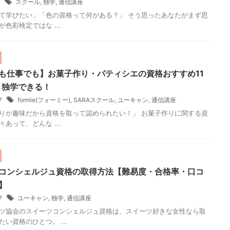
8
スクール
,
独学
,
通信講座
て学びたい」「色の資格って何がある？」 そう思ったあなたがまず思
色彩検定ではな ...
も仕事でも】お菓子作り・パティシエの資格おすすめ11
・独学できる！
17
formie(フォーミー)
,
SARAスクール
,
ユーキャン
,
通信講座
りが趣味だから資格を取って認められたい！」 お菓子作りに関する資
あって、どんな ...
コンシェルジュ資格の取得方法【難易度・合格率・口コ
】
17
ユーキャン
,
独学
,
通信講座
ツ協会のスイーツコンシェルジュ資格は、スイーツ好きな女性なら取
い資格のひとつ。 ...