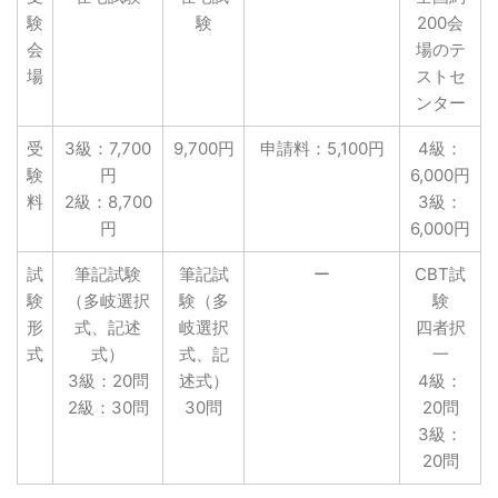
験
験
200会
会
場のテ
場
ストセ
ンター
受
3級：7,700
9,700円
申請料：5,100円
4級：
験
円
6,000円
料
2級：8,700
3級：
円
6,000円
試
筆記試験
筆記試
ー
CBT試
験
（多岐選択
験（多
験
形
式、記述
岐選択
四者択
式
式）
式、記
一
3級：20問
述式）
4級：
2級：30問
30問
20問
3級：
20問