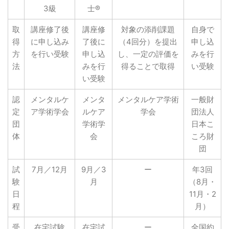
3級
士®
取
講座修了後
講座修
対象の添削課題
自身で
得
に申し込み
了後に
（4回分）を提出
申し込
方
を行い受験
申し込
し、一定の評価を
みを行
法
みを行
得ることで取得
い受験
い受験
認
メンタルケ
メンタ
メンタルケア学術
一般財
定
ア学術学会
ルケア
学会
団法人
団
学術学
日本こ
体
会
ころ財
団
試
7月／12月
9月／3
ー
年3回
験
月
（8月・
日
11月・2
程
月）
受
在宅試験
在宅試
ー
全国約