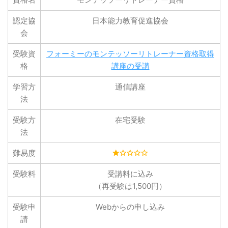
認定協
日本能力教育促進協会
会
受験資
フォーミーのモンテッソーリトレーナー資格取得
格
講座の受講
学習方
通信講座
法
受験方
在宅受験
法
難易度
受験料
受講料に込み
（再受験は1,500円）
受験申
Webからの申し込み
請