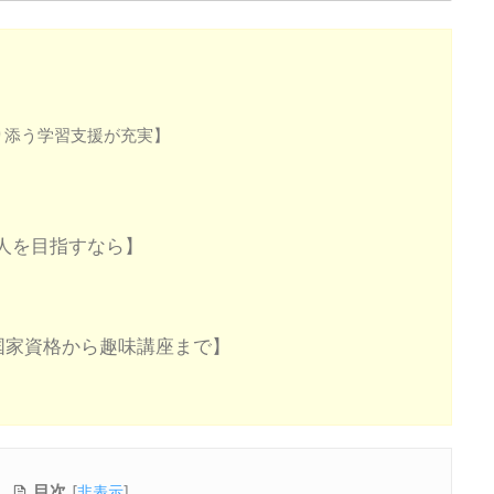
り添う学習支援が充実】
人を目指すなら】
国家資格から趣味講座まで】
目次
[
非表示
]