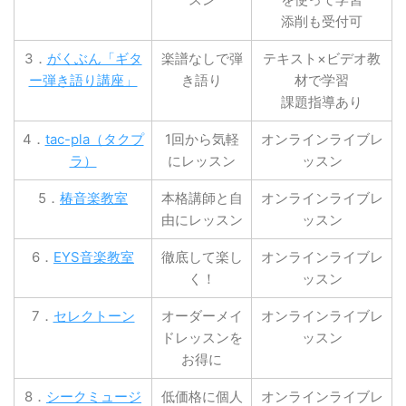
添削も受付可
3．
がくぶん「ギタ
楽譜なしで弾
テキスト×ビデオ教
ー弾き語り講座」
き語り
材で学習
課題指導あり
4．
tac-pla（タクプ
1回から気軽
オンラインライブレ
ラ）
にレッスン
ッスン
5．
椿音楽教室
本格講師と自
オンラインライブレ
由にレッスン
ッスン
6．
EYS音楽教室
徹底して楽し
オンラインライブレ
く！
ッスン
7．
セレクトーン
オーダーメイ
オンラインライブレ
ドレッスンを
ッスン
お得に
8．
シークミュージ
低価格に個人
オンラインライブレ