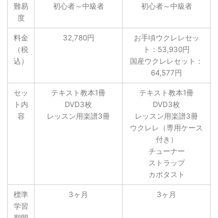
難易
初心者～中級者
初心者～中級者
度
料金
32,780円
お手頃ウクレレセッ
（税
ト：53,930円
込）
国産ウクレレセット：
64,577円
セッ
テキスト教本1冊
テキスト教本1冊
ト内
DVD3枚
DVD3枚
容
レッスン用楽譜3冊
レッスン用楽譜3冊
ウクレレ（専用ケース
付き）
チューナー
ストラップ
カポタスト
標準
3ヶ月
3ヶ月
学習
期間