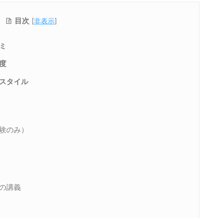
目次
[
非表示
]
ミ
度
スタイル
験のみ）
の講義