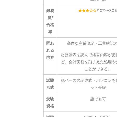
難易
/10%〜30
度/
合格
率
問わ
高度な商業簿記・工業簿記
れる
財務諸表を読んで経営内容が把
内容
ど、会計実務を踏まえた処理や
ことができる。
試験
紙ベースの記述式・パソコンを
形式
ット受験
受験
誰でも可
資格