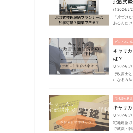
北欧式整
2024/5/
「片づけた
あるんだけど
ビジネスの資
キャリカ
は？
2024/5/
行政書士と
になる方法や
宅地建物取引
キャリカ
2024/5/
宅地建物取
で就職・転職