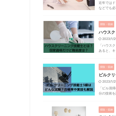
近年ではド
などでも必要
掃除・収納
ハウスク
2023/1/
「ハウスク
あると、キャ
掃除・収納
ビルクリ
2023/1/
「ビル清掃
分の技術を証
掃除・収納