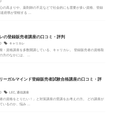
20
心の高まりや、薬剤師の不足などで社会的にも需要が多い資格、登録
道府県が管轄する ...
レの登録販売者講座の口コミ・評判
20
キャリカレ
座・資格講座を多数開講している、キャリカレ。 登録販売者の資格取
方のなかには、 ...
京リーガルマインド登録販売者試験合格講座の口コミ・評
20
LEC
,
通信講座
者の資格をとりたい！」と対策講座の受講をお考えの方。 どの講座が
いるのか、悩み ...