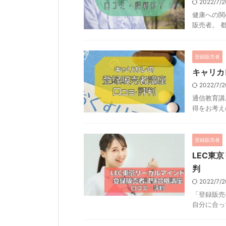
2022/7/
健康への関
販売者。 都
登録販売者
キャリカ
2022/7/
通信教育講
得をお考えの
登録販売者
LEC東
判
2022/7/
「登録販売
自分に合って