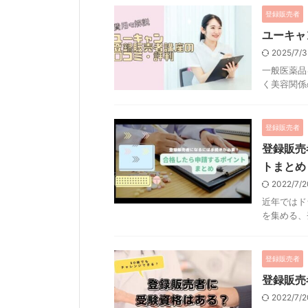
登録販売者
ユーキャ
2025/7/
一般医薬品
く美容関係の
登録販売者
登録販売
トまとめ
2022/7/
近年ではド
を集める、登
登録販売者
登録販売
2022/7/