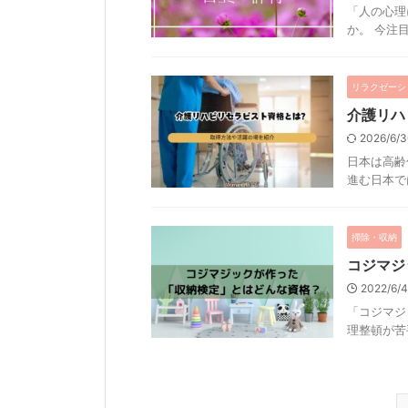
「人の心理
か。 今注目
リラクゼーシ
介護リハ
2026/6/
日本は高齢
進む日本では
掃除・収納
コジマジ
2022/6/
「コジマジ
理整頓が苦手