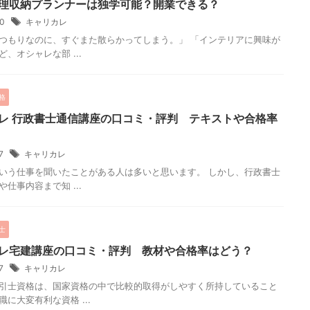
理収納プランナーは独学可能？開業できる？
20
キャリカレ
つもりなのに、すぐまた散らかってしまう。」 「インテリアに興味が
、オシャレな部 ...
格
レ 行政書士通信講座の口コミ・評判 テキストや合格率
17
キャリカレ
いう仕事を聞いたことがある人は多いと思います。 しかし、行政書士
仕事内容まで知 ...
士
レ宅建講座の口コミ・評判 教材や合格率はどう？
17
キャリカレ
引士資格は、国家資格の中で比較的取得がしやすく所持していること
に大変有利な資格 ...